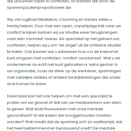
die uit kunnen lopen in conflicten, of reacties die door de
spanning buitenproportioneel zijn…
Wij, van Lugthart Mediation, Coaching en Advies willen u
hierbij helpen. Door met een open, onpartijdige blik naar uw
conflict te kijken kunnen wij uw situatie weer terugbrengen
naar een ‘normaal’ niveau. Als specialist op het gebied van
conflicten, helpen wij u om ‘de angel’ uit de ontstane situatie
te halen. Ook kunnen we u adviseren hoe u in de toekomst
kunt omgaan met conflicten; ‘conflict-voorbereid’. Wat u als
ondernemer nu echt niet kunt gebruiken is ‘extra gedoe’ in
uw organisatie, zoals de sfeer op de werkvloer, spanningen
met zakelijke relaties of andere bedrijfsbelangen die onder
druk komen te staan.
Daarnaast kan het ook helpen om met een specialist te
praten om uw gevoel of dat van uw medewerkers een stem
te geven. Wat doet thuiswerken met onze mentale
gezondheid? Al die ballen die hooggehouden moeten
worden? Wat maakt dat de spanning zich zo vastklampt, dat
het heel beklemmend en benauwend voelt? De mentale